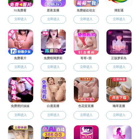
常春兰
讲师/助理研究员
李 珮
友情链接：
国际儒学联合会
尼山世界儒学中心
海角社区