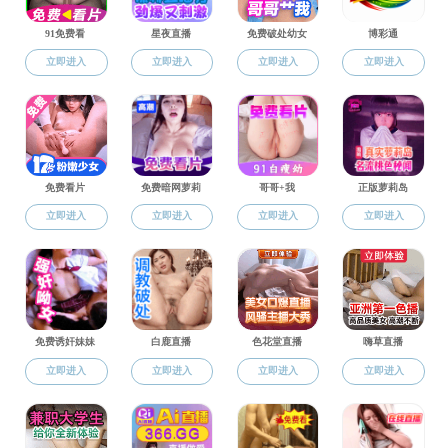
郭 萍
陈 来
张其成
黄玉顺
曾振宇
杨朝明
沈顺福
翟奎凤
徐庆文
赵卫东
副教授/副研究员
陈晨捷
李 琳
邹晓东
李富强
蔡 杰
[中国台湾]曾美珠
[中国台湾]李玮皓
友情链接：